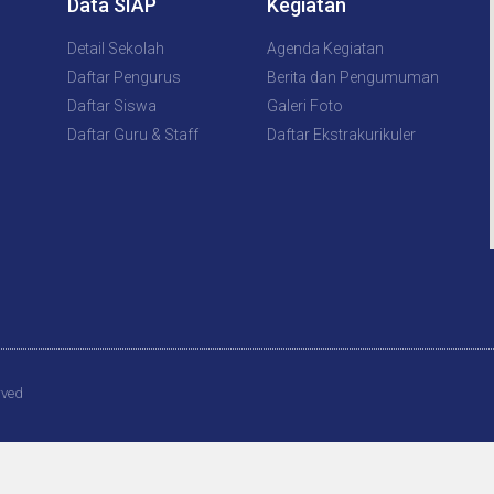
Data SIAP
Kegiatan
Detail Sekolah
Agenda Kegiatan
Daftar Pengurus
Berita dan Pengumuman
Daftar Siswa
Galeri Foto
Daftar Guru & Staff
Daftar Ekstrakurikuler
rved