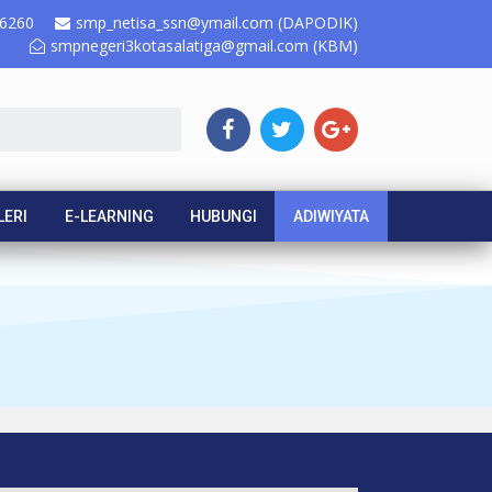
6260
smp_netisa_ssn@ymail.com (DAPODIK)
smpnegeri3kotasalatiga@gmail.com (KBM)
LERI
E-LEARNING
HUBUNGI
ADIWIYATA