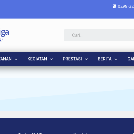
0298-32
iga
21
YANAN
KEGIATAN
PRESTASI
BERITA
GA