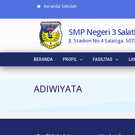
Beranda Sekolah
SMP Negeri 3 Salat
Jl. Stadion No.4 Salatiga. 507
BERANDA
PROFIL
FASILITAS
LA
ADIWIYATA