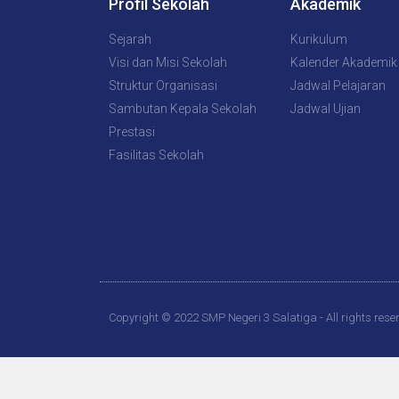
Profil Sekolah
Akademik
Sejarah
Kurikulum
Visi dan Misi Sekolah
Kalender Akademik
Struktur Organisasi
Jadwal Pelajaran
Sambutan Kepala Sekolah
Jadwal Ujian
Prestasi
Fasilitas Sekolah
Copyright © 2022 SMP Negeri 3 Salatiga - All rights rese