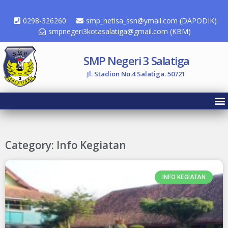
0298-326260
smp_netisa_ssn@ymail.com (DAPODIK)
smpnegeri3kotasalatiga@gmail.com (KBM)
SMP Negeri 3 Salatiga
Jl. Stadion No.4 Salatiga. 50721
Category: Info Kegiatan
INFO KEGIATAN