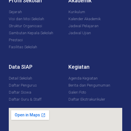
Profil Sekolah
Akademik
Sejarah
Kurikulum
Visi dan Misi Sekolah
Kalender Akademik
Struktur Organisasi
Jadwal Pelajaran
Sambutan Kepala Sekolah
Jadwal Ujian
Prestasi
Fasilitas Sekolah
Data SIAP
Kegiatan
Detail Sekolah
Agenda Kegiatan
Daftar Pengurus
Berita dan Pengumuman
Daftar Siswa
Galeri Foto
Daftar Guru & Staff
Daftar Ekstrakurikuler