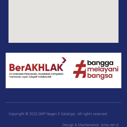
Copyright © 2022 SMP Negeri 3 Salatiga - All rights reserved
Design & Maintenance : bmp.net.id