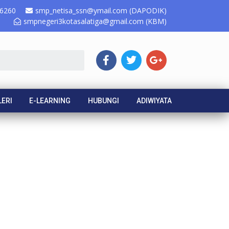
6260
smp_netisa_ssn@ymail.com (DAPODIK)
smpnegeri3kotasalatiga@gmail.com (KBM)
ERI
E-LEARNING
HUBUNGI
ADIWIYATA