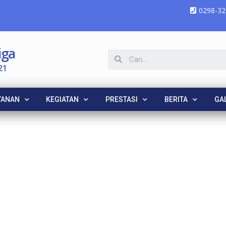
0298-32
iga
21
YANAN
KEGIATAN
PRESTASI
BERITA
GAL