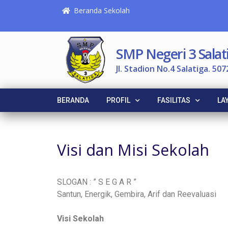
Beranda Sekolah
SMP Negeri 3 Salat
Jl. Stadion No.4 Salatiga. 507
BERANDA
PROFIL
FASILITAS
LA
Visi dan Misi Sekolah
SLOGAN : ” S E G A R ”
Santun, Energik, Gembira, Arif dan Reevaluasi
Visi Sekolah