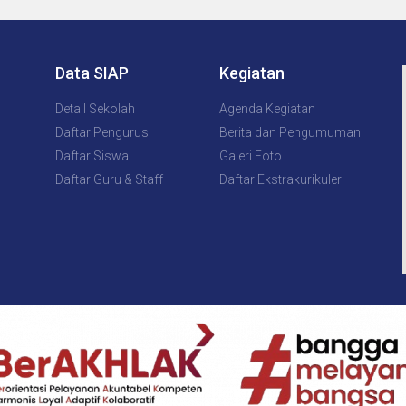
Data SIAP
Kegiatan
Detail Sekolah
Agenda Kegiatan
Daftar Pengurus
Berita dan Pengumuman
Daftar Siswa
Galeri Foto
Daftar Guru & Staff
Daftar Ekstrakurikuler