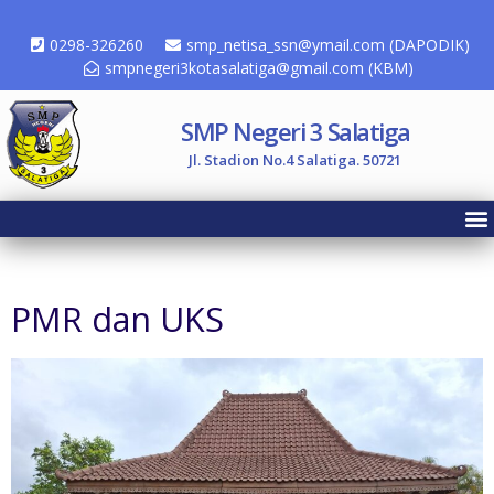
0298-326260
smp_netisa_ssn@ymail.com (DAPODIK)
smpnegeri3kotasalatiga@gmail.com (KBM)
SMP Negeri 3 Salatiga
Jl. Stadion No.4 Salatiga. 50721
PMR dan UKS