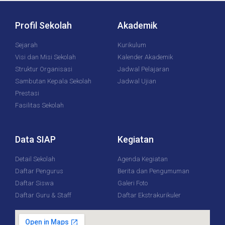
Profil Sekolah
Akademik
Sejarah
Kurikulum
Visi dan Misi Sekolah
Kalender Akademik
Struktur Organisasi
Jadwal Pelajaran
Sambutan Kepala Sekolah
Jadwal Ujian
Prestasi
Fasilitas Sekolah
Data SIAP
Kegiatan
Detail Sekolah
Agenda Kegiatan
Daftar Pengurus
Berita dan Pengumuman
Daftar Siswa
Galeri Foto
Daftar Guru & Staff
Daftar Ekstrakurikuler