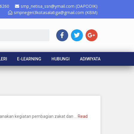
6260
smp_netisa_ssn@ymail.com (DAPODIK)
smpnegeri3kotasalatiga@gmail.com (KBM)
ERI
E-LEARNING
HUBUNGI
ADIWIYATA
ksanakan kegiatan pembagian zakat dan …
Read