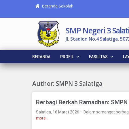
Beranda Sekolah
SMP Negeri 3 Salat
Jl. Stadion No.4 Salatiga. 507
BERANDA
PROFIL
FASILITAS
LA
Author:
SMPN 3 Salatiga
Berbagi Berkah Ramadhan: SMPN 3
Salatiga, 16 Maret 2026 – Dalam semangat berbag
more…