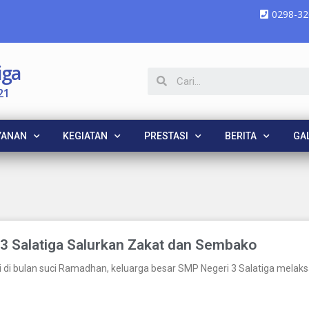
0298-32
iga
21
YANAN
KEGIATAN
PRESTASI
BERITA
GAL
 Salatiga Salurkan Zakat dan Sembako
i di bulan suci Ramadhan, keluarga besar SMP Negeri 3 Salatiga mela