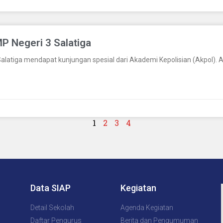
 Negeri 3 Salatiga
alatiga mendapat kunjungan spesial dari Akademi Kepolisian (Akpol). Ac
1
2
3
4
Data SIAP
Kegiatan
Detail Sekolah
Agenda Kegiatan
Daftar Pengurus
Berita dan Pengumuman