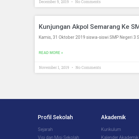
December 9, 2019
No Comments
Kunjungan Akpol Semarang Ke SMP
Kamis, 31 Oktober 2019 siswa-siswi SMP Negeri 3 S
READ MORE »
November 1, 2019
No Comments
Profil Sekolah
Akademik
Sejarah
Kurikulum
Visi dan Misi Sekolah
Kalender Akademik