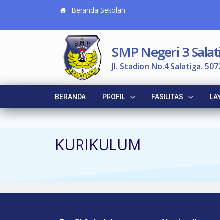
Beranda Sekolah
SMP Negeri 3 Salat
Jl. Stadion No.4 Salatiga. 507
BERANDA
PROFIL
FASILITAS
LA
KURIKULUM