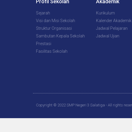
Profil Sekolah
Akademik
Sejarah
Kurikulum
Visi dan Misi Sekolah
Kalender Akademik
Struktur Organisasi
Jadwal Pelajaran
Sambutan Kepala Sekolah
Jadwal Ujian
Prestasi
Fasilitas Sekolah
Copyright © 2022 SMP Negeri 3 Salatiga - All rights rese