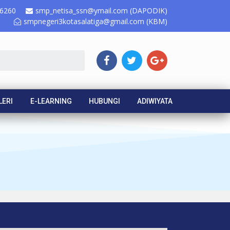
6260
smp_netisa_ssn@ymail.com (DAPODIK)
smpnegeri3kotasalatiga@gmail.com (KBM)
LERI
E-LEARNING
HUBUNGI
ADIWIYATA