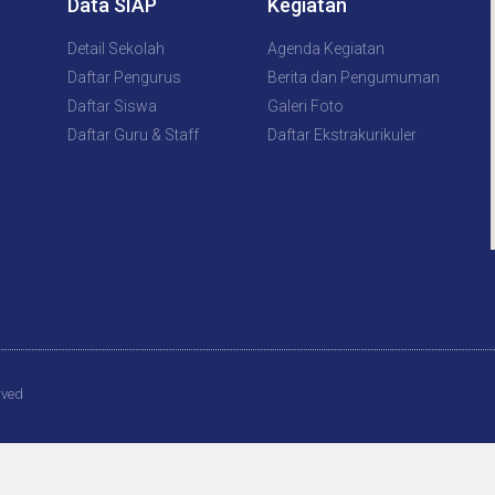
Data SIAP
Kegiatan
Detail Sekolah
Agenda Kegiatan
Daftar Pengurus
Berita dan Pengumuman
Daftar Siswa
Galeri Foto
Daftar Guru & Staff
Daftar Ekstrakurikuler
rved