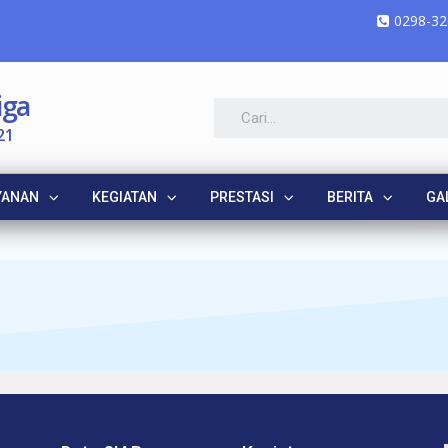
0298-32
iga
21
YANAN
KEGIATAN
PRESTASI
BERITA
GA