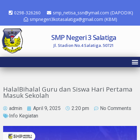
0298-326260
smp_netisa_ssn@ymail.com (DAPODIK)
smpnegeri3kotasalatiga@gmail.com (KBM)
SMP Negeri 3 Salatiga
Jl. Stadion No.4 Salatiga. 50721
HalalBihalal Guru dan Siswa Hari Pertama
Masuk Sekolah
admin
April 9, 2025
2:20 pm
No Comments
Info Kegiatan