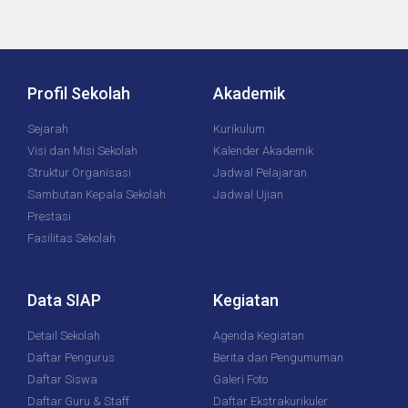
Profil Sekolah
Akademik
Sejarah
Kurikulum
Visi dan Misi Sekolah
Kalender Akademik
Struktur Organisasi
Jadwal Pelajaran
Sambutan Kepala Sekolah
Jadwal Ujian
Prestasi
Fasilitas Sekolah
Data SIAP
Kegiatan
Detail Sekolah
Agenda Kegiatan
Daftar Pengurus
Berita dan Pengumuman
Daftar Siswa
Galeri Foto
Daftar Guru & Staff
Daftar Ekstrakurikuler