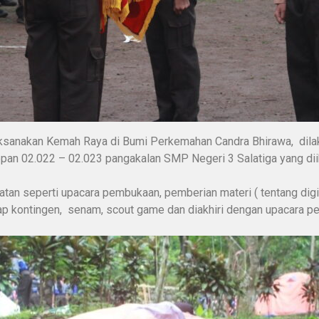
ksanakan Kemah Raya di Bumi Perkemahan Candra Bhirawa, dil
an 02.022 – 02.023 pangakalan SMP Negeri 3 Salatiga yang diiku
an seperti upacara pembukaan, pemberian materi ( tentang digita
iap kontingen, senam, scout game dan diakhiri dengan upacara p