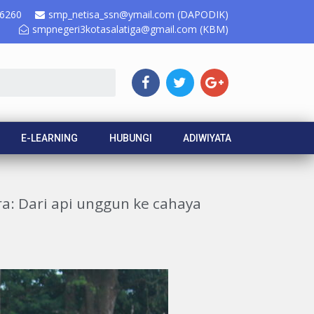
6260
smp_netisa_ssn@ymail.com (DAPODIK)
smpnegeri3kotasalatiga@gmail.com (KBM)
E-LEARNING
HUBUNGI
ADIWIYATA
a: Dari api unggun ke cahaya