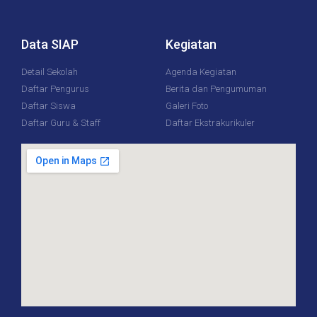
Data SIAP
Kegiatan
Detail Sekolah
Agenda Kegiatan
Daftar Pengurus
Berita dan Pengumuman
Daftar Siswa
Galeri Foto
Daftar Guru & Staff
Daftar Ekstrakurikuler