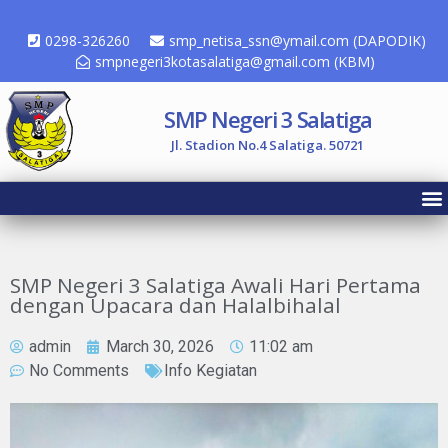
0298-326260
smp_netisa_ssn@ymail.com (DAPODIK)
smpnegeri3kotasalatiga@gmail.com (KBM)
SMP Negeri 3 Salatiga
Jl. Stadion No.4 Salatiga. 50721
SMP Negeri 3 Salatiga Awali Hari Pertama
dengan Upacara dan Halalbihalal
admin
March 30, 2026
11:02 am
No Comments
Info Kegiatan