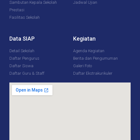
Sambutan Kepala Sekolah
Jadwal Ujian
Prestasi
Fasilitas Sekolah
Data SIAP
Kegiatan
Detail Sekolah
Agenda Kegiatan
Daftar Pengurus
Berita dan Pengumuman
Daftar Siswa
Galeri Foto
Daftar Guru & Staff
Daftar Ekstrakurikuler