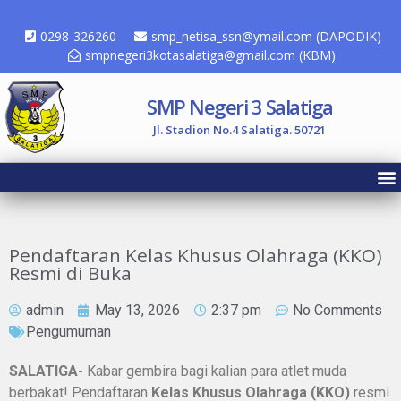
0298-326260
smp_netisa_ssn@ymail.com (DAPODIK)
smpnegeri3kotasalatiga@gmail.com (KBM)
SMP Negeri 3 Salatiga
Jl. Stadion No.4 Salatiga. 50721
Pendaftaran Kelas Khusus Olahraga (KKO)
Resmi di Buka
admin
May 13, 2026
2:37 pm
No Comments
Pengumuman
SALATIGA-
Kabar gembira bagi kalian para atlet muda
berbakat! Pendaftaran
Kelas Khusus Olahraga (KKO)
resmi