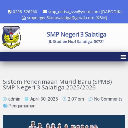
0298-326260
smp_netisa_ssn@ymail.com (DAPODIK)
smpnegeri3kotasalatiga@gmail.com (KBM)
SMP Negeri 3 Salatiga
Jl. Stadion No.4 Salatiga. 50721
Sistem Penerimaan Murid Baru (SPMB)
SMP Negeri 3 Salatiga 2025/2026
admin
April 30, 2025
2:07 pm
No Comments
Pengumuman