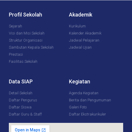
Profil Sekolah
Akademik
Sejarah
Kurikulum
Visi dan Misi Sekolah
Kalender Akademik
Struktur Organisasi
Jadwal Pelajaran
Sambutan Kepala Sekolah
Jadwal Ujian
Prestasi
Fasilitas Sekolah
Data SIAP
Kegiatan
Detail Sekolah
Agenda Kegiatan
Daftar Pengurus
Berita dan Pengumuman
Daftar Siswa
Galeri Foto
Daftar Guru & Staff
Daftar Ekstrakurikuler