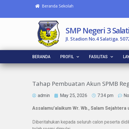
Beranda Sekolah
SMP Negeri 3 Salat
Jl. Stadion No.4 Salatiga. 507
BERANDA
PROFIL
FASILITAS
LA
Tahap Pembuatan Akun SPMB Regu
admin
May 25, 2026
7:34 pm
No
Assalamu’alaikum Wr. Wb., Salam Sejahtera 
Diberitahukan kepada seluruh calon peserta did
telah resmi dimulai.