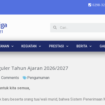
0298-32
iga
21
YANAN
KEGIATAN
PRESTASI
BERITA
GAL
ler Tahun Ajaran 2026/2027
 Comments
Pengumuman
untuk kita semua,
ik baru beserta orang tua/wali murid, bahwa Sistem Penerimaan