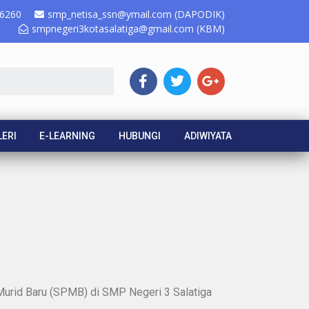
6260
smp_netisa_ssn@ymail.com (DAPODIK)
smpnegeri3kotasalatiga@gmail.com (KBM)
ERI
E-LEARNING
HUBUNGI
ADIWIYATA
 Murid Baru (SPMB) di SMP Negeri 3 Salatiga