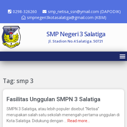
0298-326260
smp_netisa_ssn@ymail.com (DAPODIK)
smpnegeri3kotasalatiga@gmail.com (KBM)
SMP Negeri 3 Salatiga
Jl. Stadion No.4 Salatiga. 50721
Tag: smp 3
Fasilitas Unggulan SMPN 3 Salatiga
SMPN 3 Salatiga, atau lebih populer disebut “Netisa”
merupakan salah satu sekolah menengah pertama unggulan di
Kota Salatiga. Didukung dengan …
Read more…