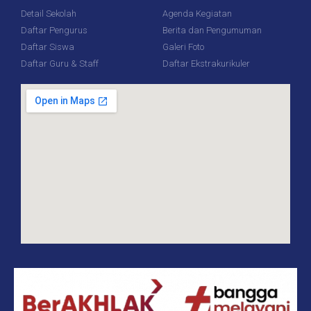
Detail Sekolah
Agenda Kegiatan
Daftar Pengurus
Berita dan Pengumuman
Daftar Siswa
Galeri Foto
Daftar Guru & Staff
Daftar Ekstrakurikuler