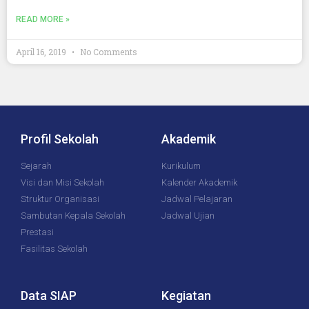
READ MORE »
April 16, 2019
No Comments
Profil Sekolah
Akademik
Sejarah
Kurikulum
Visi dan Misi Sekolah
Kalender Akademik
Struktur Organisasi
Jadwal Pelajaran
Sambutan Kepala Sekolah
Jadwal Ujian
Prestasi
Fasilitas Sekolah
Data SIAP
Kegiatan