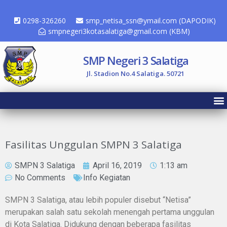
0298-326260
smp_netisa_ssn@ymail.com (DAPODIK)
smpnegeri3kotasalatiga@gmail.com (KBM)
SMP Negeri 3 Salatiga
Jl. Stadion No.4 Salatiga. 50721
Fasilitas Unggulan SMPN 3 Salatiga
SMPN 3 Salatiga
April 16, 2019
1:13 am
No Comments
Info Kegiatan
SMPN 3 Salatiga, atau lebih populer disebut “Netisa”
merupakan salah satu sekolah menengah pertama unggulan
di Kota Salatiga. Didukung dengan beberapa fasilitas