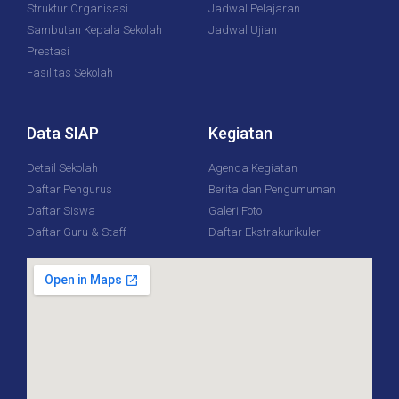
Struktur Organisasi
Jadwal Pelajaran
Sambutan Kepala Sekolah
Jadwal Ujian
Prestasi
Fasilitas Sekolah
Data SIAP
Kegiatan
Detail Sekolah
Agenda Kegiatan
Daftar Pengurus
Berita dan Pengumuman
Daftar Siswa
Galeri Foto
Daftar Guru & Staff
Daftar Ekstrakurikuler