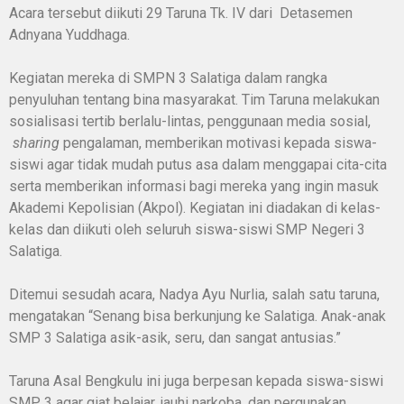
Acara tersebut diikuti 29 Taruna Tk. IV dari Detasemen
Adnyana Yuddhaga.
Kegiatan mereka di SMPN 3 Salatiga dalam rangka
penyuluhan tentang bina masyarakat. Tim Taruna melakukan
sosialisasi tertib berlalu-lintas, penggunaan media sosial,
sharing
pengalaman, memberikan motivasi kepada siswa-
siswi agar tidak mudah putus asa dalam menggapai cita-cita
serta memberikan informasi bagi mereka yang ingin masuk
Akademi Kepolisian (Akpol). Kegiatan ini diadakan di kelas-
kelas dan diikuti oleh seluruh siswa-siswi SMP Negeri 3
Salatiga.
Ditemui sesudah acara, Nadya Ayu Nurlia, salah satu taruna,
mengatakan “Senang bisa berkunjung ke Salatiga. Anak-anak
SMP 3 Salatiga asik-asik, seru, dan sangat antusias.”
Taruna Asal Bengkulu ini juga berpesan kepada siswa-siswi
SMP 3 agar giat belajar, jauhi narkoba, dan pergunakan