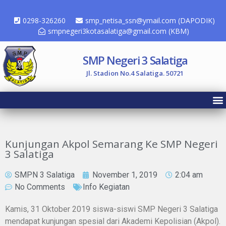
0298-326260
smp_netisa_ssn@ymail.com (DAPODIK)
smpnegeri3kotasalatiga@gmail.com (KBM)
SMP Negeri 3 Salatiga
Jl. Stadion No.4 Salatiga. 50721
Kunjungan Akpol Semarang Ke SMP Negeri
3 Salatiga
SMPN 3 Salatiga
November 1, 2019
2:04 am
No Comments
Info Kegiatan
Kamis, 31 Oktober 2019 siswa-siswi SMP Negeri 3 Salatiga
mendapat kunjungan spesial dari Akademi Kepolisian (Akpol).