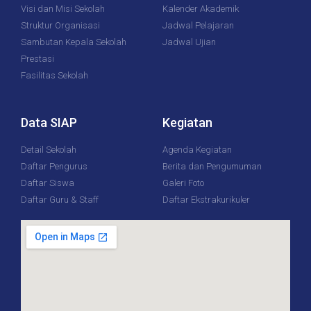
Visi dan Misi Sekolah
Kalender Akademik
Struktur Organisasi
Jadwal Pelajaran
Sambutan Kepala Sekolah
Jadwal Ujian
Prestasi
Fasilitas Sekolah
Data SIAP
Kegiatan
Detail Sekolah
Agenda Kegiatan
Daftar Pengurus
Berita dan Pengumuman
Daftar Siswa
Galeri Foto
Daftar Guru & Staff
Daftar Ekstrakurikuler