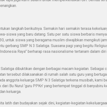
enangkan.
kan langkah berikutnya. Semakin hari semakin terasa kekeluarg
wa-siswa yang baru datang. Satu per satu siswa berbaris menya
30, untuk siswa yang beragama muslim diwajibkan mengikuti jama’
ntu gerbang SMP N 3 Salatiga. Suasana pagi yang begitu Religi
nesia Raya” berharap rasa nasionalisme tertanam dalam diri ki
 Salatiga dibuktikan dengan berbagai macam kegiatan. Sebagai 
tan tersebut dilaksanakan di rumah salah satu guru yang bertugas 
ka ada anggota keluarga SMP N 3 Salatiga terkena musibah, kam
ak dari Bu Nurul ‘guru PPKn’ yang bertempat tinggal di banyubi
dan keluarga.
kita latih dan budayakan sejak dini, kegiatan-kegiatan kekeluargaa