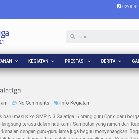
0298-32
iga
21
YANAN
KEGIATAN
PRESTASI
BERITA
GAL
alatiga
6 am
No Comments
Info Kegiatan
ns baru masuk ke SMP N 3 Salatiga. 6 orang guru Cpns baru berg
angsung terasa dalam hati kami. Sambutan yang ramah dari Kep
 perkenalan dengan guru-guru lama juga begitu menyenangkan. Beg
ff tak lupa juga kami salami untuk memperkenalkan diri. Semua 