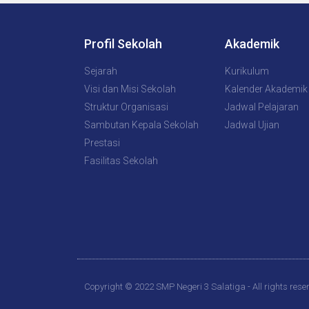
Profil Sekolah
Akademik
Sejarah
Kurikulum
Visi dan Misi Sekolah
Kalender Akademik
Struktur Organisasi
Jadwal Pelajaran
Sambutan Kepala Sekolah
Jadwal Ujian
Prestasi
Fasilitas Sekolah
Copyright © 2022 SMP Negeri 3 Salatiga - All rights rese