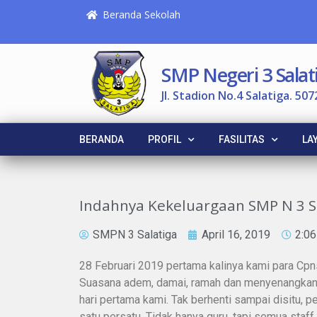
Beranda Sekolah
SMP Negeri 3 Salat
Jl. Stadion No.4 Salatiga. 507
BERANDA
PROFIL
FASILITAS
LA
Indahnya Kekeluargaan SMP N 3 S
SMPN 3 Salatiga
April 16, 2019
2:0
28 Februari 2019 pertama kalinya kami para Cp
Suasana adem, damai, ramah dan menyenangkan l
hari pertama kami. Tak berhenti sampai disitu,
satu persatu. Tidak hanya guru, tapi semua sta