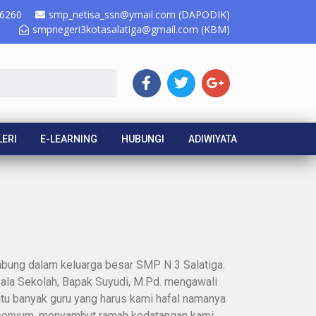
6260
smp_netisa_ssn@ymail.com (DAPODIK)
smpnegeri3kotasalatiga@gmail.com (KBM)
ERI
E-LEARNING
HUBUNGI
ADIWIYATA
abung dalam keluarga besar SMP N 3 Salatiga.
ala Sekolah, Bapak Suyudi, M.Pd. mengawali
itu banyak guru yang harus kami hafal namanya
tersenyum, menyambut ramah kedatangan kami.