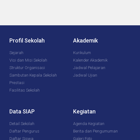
Profil Sekolah
Akademik
Sejarah
Kurikulum
Visi dan Misi Sekolah
Kalender Akademik
Struktur Organisasi
Jadwal Pelajaran
Sambutan Kepala Sekolah
Jadwal Ujian
Prestasi
Fasilitas Sekolah
Data SIAP
Kegiatan
Detail Sekolah
Agenda Kegiatan
Daftar Pengurus
Berita dan Pengumuman
Daftar Siswa
Galeri Foto