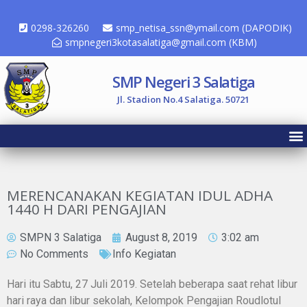
0298-326260
smp_netisa_ssn@ymail.com (DAPODIK)
smpnegeri3kotasalatiga@gmail.com (KBM)
SMP Negeri 3 Salatiga
Jl. Stadion No.4 Salatiga. 50721
MERENCANAKAN KEGIATAN IDUL ADHA
1440 H DARI PENGAJIAN
SMPN 3 Salatiga
August 8, 2019
3:02 am
No Comments
Info Kegiatan
Hari itu Sabtu, 27 Juli 2019. Setelah beberapa saat rehat libur
hari raya dan libur sekolah, Kelompok Pengajian Roudlotul