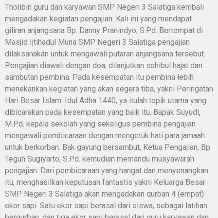
Tholibin guru dan karyawan SMP Negeri 3 Salatiga kembali
mengadakan kegiatan pengajian. Kali ini yang mendapat
giliran anjangsana Bp. Danny Pranindyo, S.Pd. Bertempat di
Masjid Ijtihadul Muna SMP Negeri 3 Salatiga pengajian
dilaksanakan untuk mengawali putaran anjangsana tersebut.
Pengajian diawali dengan doa, dilanjutkan sohibul hajat dan
sambutan pembina. Pada kesempatan itu pembina lebih
menekankan kegiatan yang akan segera tiba, yakni Peringatan
Hari Besar Islam. Idul Adha 1440, ya itulah topik utama yang
dibicarakan pada kesempatan yang baik itu. Bapak Suyudi,
M.Pd. kepala sekolah yang sekaligus pembina pengajian
mengawali pembicaraan dengan mengetuk hati para jamaah
untuk berkorban. Bak gayung bersambut, Ketua Pengajian, Bp.
Teguh Sugiyarto, S.Pd. kemudian memandu musyawarah
pengajian. Dari pembicaraan yang hangat dan menyenangkan
itu, menghasilkan keputusan fantastis yakni Keluarga Besar
SMP Negeri 3 Salatiga akan mengadakan qurban 4 (empat)
ekor sapi. Satu ekor sapi berasal dari siswa, sebagai latihan
berqurban, dan tiga ekor sapi berasal dari guru karyawan dan