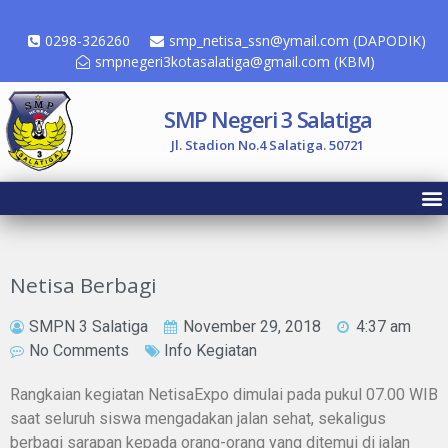
0298-326260
smp_netisa_ssn@ymail.com (DAPODIK)
smpnegeri3kotasalatiga@gmail.com (KBM)
SMP Negeri 3 Salatiga
Jl. Stadion No.4 Salatiga. 50721
Netisa Berbagi
SMPN 3 Salatiga
November 29, 2018
4:37 am
No Comments
Info Kegiatan
Rangkaian kegiatan NetisaExpo dimulai pada pukul 07.00 WIB
saat seluruh siswa mengadakan jalan sehat, sekaligus
berbagi sarapan kepada orang-orang yang ditemui di jalan