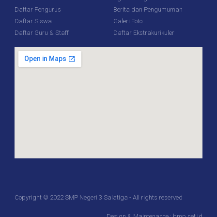
Daftar Pengurus
Berita dan Pengumuman
Daftar Siswa
Galeri Foto
Daftar Guru & Staff
Daftar Ekstrakurikuler
Copyright © 2022 SMP Negeri 3 Salatiga - All rights reserved
Design & Maintenance : bmp.net.id