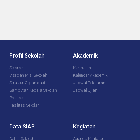
Profil Sekolah
Akademik
Sejarah
Kurikulum
Visi dan Misi Sekolah
Kalender Akademik
Struktur Organisasi
Jadwal Pelajaran
Sambutan Kepala Sekolah
Jadwal Ujian
Prestasi
Fasilitas Sekolah
Data SIAP
Kegiatan
Detail Sekolah
Agenda Kegiatan