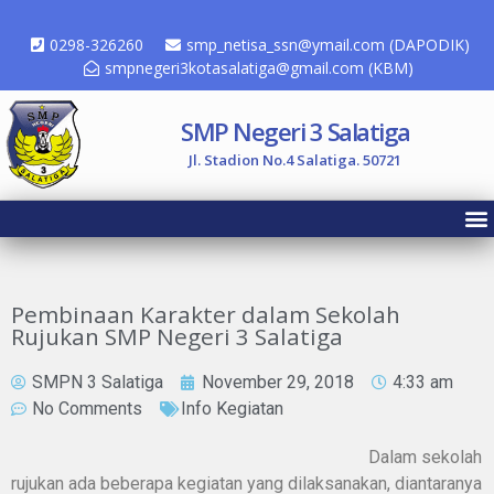
0298-326260
smp_netisa_ssn@ymail.com (DAPODIK)
smpnegeri3kotasalatiga@gmail.com (KBM)
SMP Negeri 3 Salatiga
Jl. Stadion No.4 Salatiga. 50721
Pembinaan Karakter dalam Sekolah
Rujukan SMP Negeri 3 Salatiga
SMPN 3 Salatiga
November 29, 2018
4:33 am
No Comments
Info Kegiatan
Dalam sekolah
rujukan ada beberapa kegiatan yang dilaksanakan, diantaranya