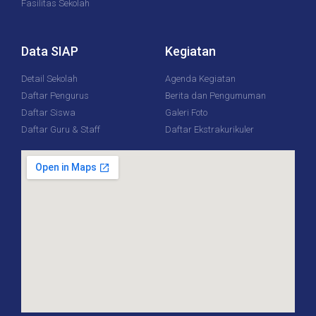
Fasilitas Sekolah
Data SIAP
Kegiatan
Detail Sekolah
Agenda Kegiatan
Daftar Pengurus
Berita dan Pengumuman
Daftar Siswa
Galeri Foto
Daftar Guru & Staff
Daftar Ekstrakurikuler