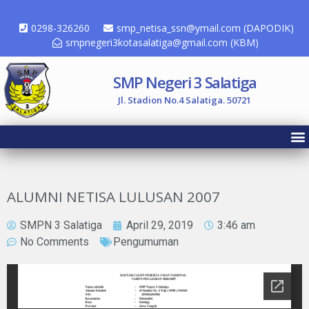
0298-326260
smp_netisa_ssn@ymail.com (DAPODIK)
smpnegeri3kotasalatiga@gmail.com (KBM)
SMP Negeri 3 Salatiga
Jl. Stadion No.4 Salatiga. 50721
ALUMNI NETISA LULUSAN 2007
SMPN 3 Salatiga
April 29, 2019
3:46 am
No Comments
Pengumuman