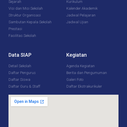
Sejarah
Kurikulum
Visi dan Misi Sekolah
Kalender Akademik
Struktur Organisasi
Jadwal Pelajaran
Sambutan Kepala Sekolah
Jadwal Ujian
Prestasi
Fasilitas Sekolah
Data SIAP
Kegiatan
Detail Sekolah
Agenda Kegiatan
Daftar Pengurus
Berita dan Pengumuman
Daftar Siswa
Galeri Foto
Daftar Guru & Staff
Daftar Ekstrakurikuler