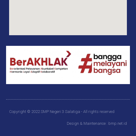
Copyright © 2022 SMP Negeri 3 Salatiga - All rights reserved
Design & Maintenance : bmp.net.id