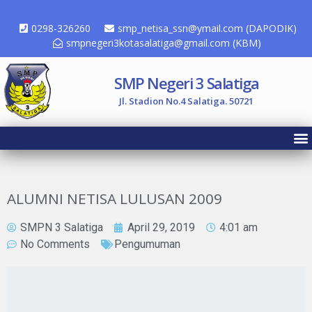
0298-326260
smp_netisa_ssn@ymail.com (DAPODIK)
smpnegeri3kotasalatiga@gmail.com (KBM)
SMP Negeri 3 Salatiga
Jl. Stadion No.4 Salatiga. 50721
ALUMNI NETISA LULUSAN 2009
SMPN 3 Salatiga
April 29, 2019
4:01 am
No Comments
Pengumuman