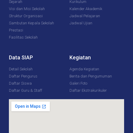
Sejarah
Kurikulum
Visi dan Misi Sekolah
Kalender Akademik
Struktur Organisasi
Jadwal Pelajaran
Sambutan Kepala Sekolah
Jadwal Ujian
Prestasi
Fasilitas Sekolah
Data SIAP
Kegiatan
Detail Sekolah
Agenda Kegiatan
Daftar Pengurus
Berita dan Pengumuman
Daftar Siswa
Galeri Foto
Daftar Guru & Staff
Daftar Ekstrakurikuler